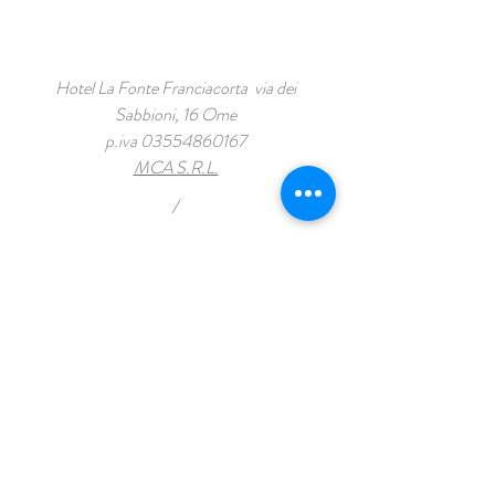
Hotel La Fonte Franciacorta via dei
Sabbioni, 16 Ome
p.iva
03554860167
MCA S.R.L.
/
info@lafontehotel.eu
Tel: 030/6527842
Privacy
/